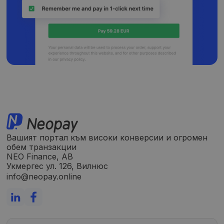
Вашият портал към високи конверсии и огромен
обем транзакции
NEO Finance, AB
Укмергес ул. 126, Вилнюс
info@neopay.online