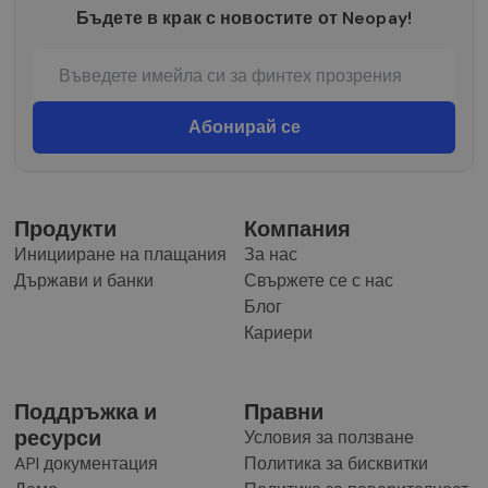
Бъдете в крак с новостите от Neopay!
Продукти
Компания
Иницииране на плащания
За нас
Държави и банки
Свържете се с нас
Блог
Кариери
Поддръжка и
Правни
ресурси
Условия за ползване
API документация
Политика за бисквитки