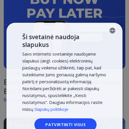
Ši svetainė naudoja
slapukus
LITHUANIAN
Savo interneto svetainėje naudojame
LATVIAN
slapukus (angl. cookies) elektroninių
ENGLISH
paslaugų veikimui užtikrinti, taip pat, kad
Education
Technology
suteiktume Jums geriausią galimą naršymo
ESTONIAN
Everything You Need To Know About
patirtį ir personalizuotą informaciją.
POLISH
Norėdami peržiūrėti ar pakeisti slapukų
Buy Now, Pay Later (BNPL)
nustatymus, spustelėkite „Keisti
Read Article
nustatymus“. Daugiau informacijos rasite
mūsų
Slapukų politikoje
PATVIRTINTI VISUS