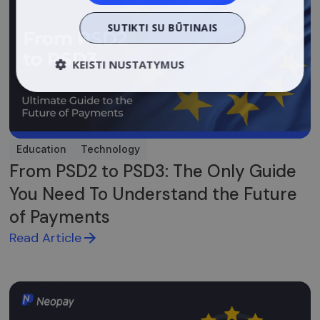
SUTIKTI SU BŪTINAIS
KEISTI NUSTATYMUS
Būtinieji
Veikimą
Tiksliniai
gerinantys
Education
Technology
From PSD2 to PSD3: The Only Guide
You Need To Understand the Future
Būtinieji
Veikimą gerinantys
Tiksliniai
of Payments
Griežtai būtinieji slapukai leidžia naudoti
Read Article
pagrindines svetainės funkcijas, tokias kaip
vartotojo prisijungimas ir paskyros valdymas.
Svetainė negali būti tinkamai naudojama be
griežtai būtinų slapukų.
Tiekėjas /
Pavadinimas
Galiojimas
Aprašym
Domenas