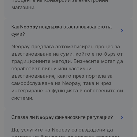
seansų ir
kampanijų
магазини.
duomenis
svetainių
analizės
ataskaitoms.
Как Neopay поддържа възстановяването на
_gid
1 diena
Šį slapuką
Google LLC
суми?
nustato
.neopay.online
„Google
Analytics“. Jis
Neopay предлага автоматизиран процес за
saugo ir
atnaujina
възстановяване на суми, който е по-бърз от
kiekvieno
aplankyto
традиционните методи. Бизнесите могат да
puslapio
обработват пълни или частични
unikalią vertę
ir yra
възстановявания, както през портала за
naudojamas
puslapių
самообслужване на Neopay, така и чрез
peržiūroms
интегриране на функцията в собствените си
skaičiuoti ir
stebėti.
системи.
Спазва ли Neopay финансовите регулации?
Да, услугите на Neopay са създадени да
помагат на бизнесите да спазват различни