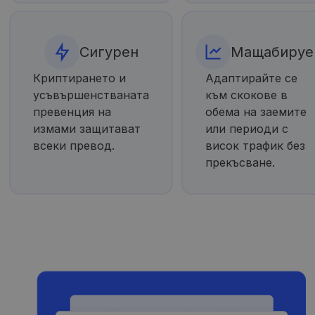
Сигурен
Мащабиру
Криптирането и
Адаптирайте се
усъвършенстваната
към скокове в
превенция на
обема на заемите
измами защитават
или периоди с
всеки превод.
висок трафик без
прекъсване.