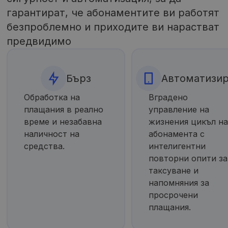
гарантират, че абонаментите ви работят
безпроблемно и приходите ви нарастват
предвидимо
Бърз
Автоматизи
Обработка на
Вградено
плащания в реално
управление на
време и незабавна
жизнения цикъл н
наличност на
абонамента с
средства.
интелигентни
повторни опити за
таксуване и
напомняния за
просрочени
плащания.