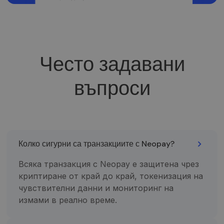
Script.c
paslauga
naudoja
lankytoj
slapukų
sutikimo
nuostat
prisimint
Често задавани
Būtina, k
Cookie-
Script.c
въпроси
slapukų
reklamju
veiktų
tinkamai
Колко сигурни са транзакциите с Neopay?
Всяка транзакция с Neopay е защитена чрез
Tiekėjas /
Pavadinimas
Galiojimas
Aprašymas
Domenas
Tiekėjas /
криптиране от край до край, токенизация на
Pavadinimas
Galiojimas
Aprašymas
Domenas
чувствителни данни и мониторинг на
_gcl_au
2 mėnesiai
Šį slapuką
Google LLC
4 savaitės
nustato
.neopay.online
_gat_UA-
.neopay.online
1 minutė
Tai yra
измами в реално време.
„Doubleclick“ ir
150901074-1
„Google
jis pateikia
Analytics“
informaciją
nustatytas
apie tai, kaip
šablono tipo