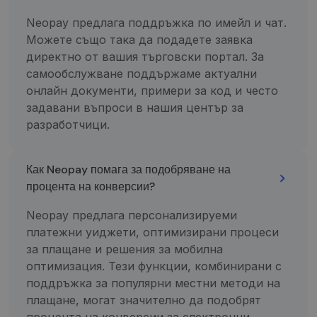
_ga
1 metai 1
Šis slapuko
Google LLC
mėnuo
pavadinimas
.neopay.online
Neopay предлага поддръжка по имейл и чат.
susietas su
Можете също така да подадете заявка
„Google
Universal
директно от вашия търговски портал. За
Analytics“ - ta
reikšmingas
самообслужване поддържаме актуални
„Google“
онлайн документи, примери за код и често
dažniausiai
naudojamos
задавани въпроси в нашия център за
analizės
paslaugos
разработчици.
atnaujinimas.
Šis slapukas
naudojamas
atskirti
Как Neopay помага за подобряване на
vartotojus
skiriant
процента на конверсии?
atsitiktinai
sugeneruotą
skaičių kaip
Neopay предлага персонализируеми
kliento
identifikatori
платежни уиджети, оптимизирани процеси
Ji įtraukiama į
за плащане и решения за мобилна
kiekvieną
svetainės
оптимизация. Тези функции, комбинирани с
užklausą
svetainėje ir
поддръжка за популярни местни методи на
naudojama
apskaičiuojan
плащане, могат значително да подобрят
lankytojų,
процента на конверсии за електронни