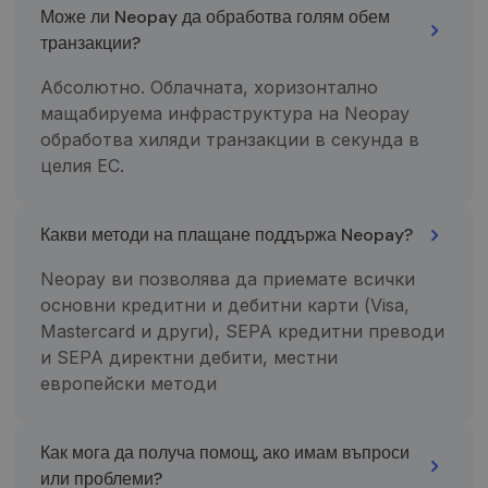
galutinis
slapukas,
Може ли Neopay да обработва голям обем
vartotojas
kuriame
транзакции?
naudojasi
pavadinimo
svetaine, ir
šablono
apie reklamą,
elemente yr
Абсолютно. Облачната, хоризонтално
kurią galutinis
unikalus
vartotojas
paskyros ar
мащабируема инфраструктура на Neopay
galėjo pamatyti
svetainės, su
prieš
kuria jis
обработва хиляди транзакции в секунда в
apsilankydamas
susijęs,
целия ЕС.
minėtoje
identifikavim
svetainėje.
numeris. Tai
yra „_gat“
IDE
1 metai
Šį slapuką
Google LLC
slapuko
nustato
.doubleclick.net
variantas,
Какви методи на плащане поддържа Neopay?
„Doubleclick“ ir
naudojamas
jis pateikia
norint apribot
informaciją
„Google“
Neopay ви позволява да приемате всички
apie tai, kaip
įrašytų
galutinis
основни кредитни и дебитни карти (Visa,
duomenų
vartotojas
kiekį didelio
Mastercard и други), SEPA кредитни преводи
naudojasi
srauto
svetaine, ir
svetainėse.
и SEPA директни дебити, местни
apie reklamą,
kurią galutinis
_ga_7P30C3KH6T
.neopay.online
1 metai 1
Šį slapuką
европейски методи
vartotojas
mėnuo
naudoja
galėjo pamatyti
„Google
prieš
Analytics“, ka
apsilankydamas
išlaikytų
Как мога да получа помощ, ако имам въпроси
minėtoje
seanso
svetainėje.
būseną.
или проблеми?