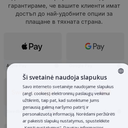
гарантираме, че вашите клиенти имат
достъп до най-удобните опции за
плащане в тяхната страна.
Apple Pay
Google Pay
Ši svetainė naudoja slapukus
Savo interneto svetainėje naudojame slapukus
LITHUANIAN
(angl. cookies) elektroninių paslaugų veikimui
LATVIAN
užtikrinti, taip pat, kad suteiktume Jums
ENGLISH
geriausią galimą naršymo patirtį ir
Swedbank
VISA & Mastercard
personalizuotą informaciją. Norėdami peržiūrėti
ESTONIAN
ar pakeisti slapukų nustatymus, spustelėkite
POLISH
„Keisti nustatymus“. Daugiau informacijos