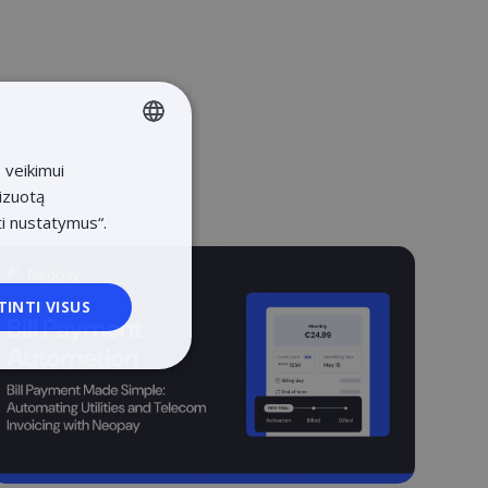
 veikimui
LITHUANIAN
lizuotą
LATVIAN
ti nustatymus“.
ENGLISH
ESTONIAN
TINTI VISUS
POLISH
liniai