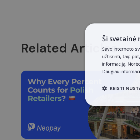
Ši svetainė
Related Articles
Savo interneto sv
užtikrinti, taip p
informaciją. Norė
Daugiau informac
KEISTI NUS
Būtin