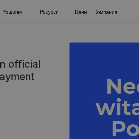
Решения
Ресурси
Цени
Компания
 official
payment