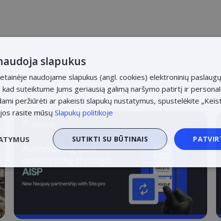
 naudoja slapukus
etainėje naudojame slapukus (angl. cookies) elektroninių paslaugų
at, kad suteiktume Jums geriausią galimą naršymo patirtį ir persona
dami peržiūrėti ar pakeisti slapukų nustatymus, spustelėkite „Keis
ijos rasite mūsų
Slapukų politikoje
TATYMUS
SUTIKTI SU BŪTINAIS
PATVIR
ieji
Veikimą gerinantys
Tiks