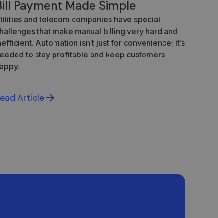
Bill Payment Made Simple
tilities and telecom companies have special
hallenges that make manual billing very hard and
mas ir paskyros
nefficient. Automation isn’t just for convenience; it’s
eeded to stay profitable and keep customers
appy.
asirinkimus
ead Article
obotų. Tai naudinga
pie jų interneto
ja lankytojų
, kad Cookie-
ai.
iją apie tai, kaip
slapukas, kuriame
, kurią galutinis
 ar svetainės, su