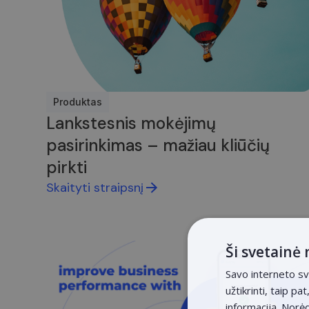
Produktas
Lankstesnis mokėjimų
pasirinkimas – mažiau kliūčių
pirkti
Skaityti straipsnį
Ši svetainė
Savo interneto sv
užtikrinti, taip p
informaciją. Norė