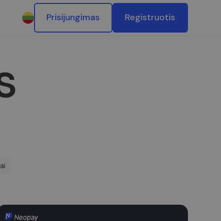
Prisijungimas
Registruotis
s
ai