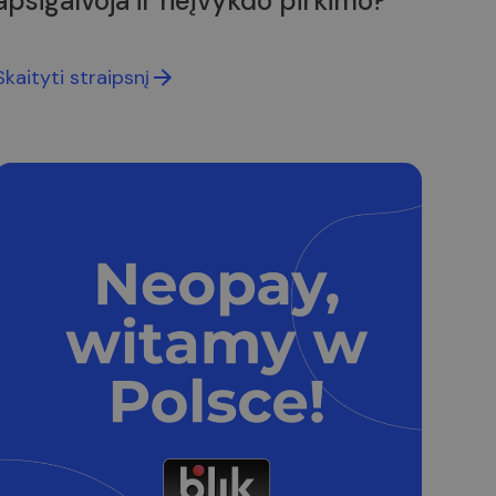
apsigalvoja ir neįvykdo pirkimo?
Skaityti straipsnį