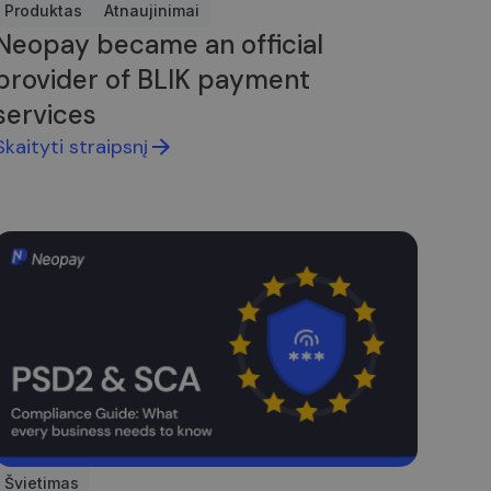
Produktas
Atnaujinimai
tnaujina kiekvieno
s puslapių
Neopay became an official
provider of BLIK payment
services
Skaityti straipsnį
Švietimas