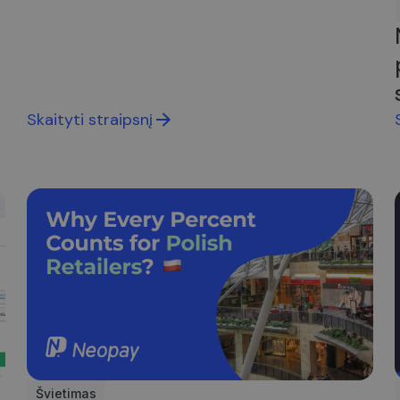
1 diena
Šį slapuką nustato „Google Analytics“. Jis saugo ir a
Google LLC
aplankyto puslapio unikalią vertę ir yra naudojama
.neopay.online
peržiūroms skaičiuoti ir stebėti.
Skaityti straipsnį
Švietimas