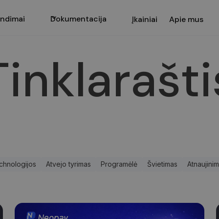
ndimai
Dokumentacija
Įkainiai
Apie mus
Tinklarašti
chnologijos
Atvejo tyrimas
Programėlė
Švietimas
Atnaujinim