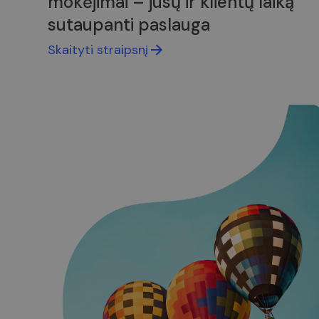
mokėjimai – jūsų ir klientų laiką
sutaupanti paslauga
Skaityti straipsnį