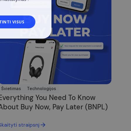
ENGLISH
ESTONIAN
TINTI VISUS
POLISH
liniai
Švietimas
Technologijos
mas ir paskyros
Everything You Need To Know
About Buy Now, Pay Later (BNPL)
asirinkimus
Skaityti straipsnį
obotų. Tai naudinga