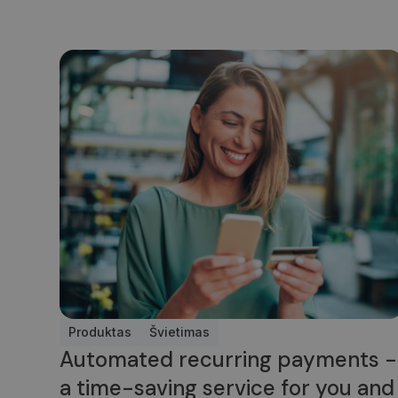
CookieScriptConse
Tie
Pavadinimas
Pavadinimas
Do
_gat_UA-
_gcl_au
Go
150901074-1
.n
IDE
Go
.d
_ga_7P30C3KH6T
_ga
Produktas
Švietimas
Automated recurring payments -
a time-saving service for you and