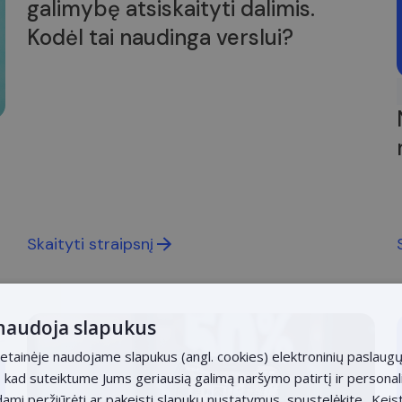
galimybę atsiskaityti dalimis.
Kodėl tai naudinga verslui?
Skaityti straipsnį
 naudoja slapukus
etainėje naudojame slapukus (angl. cookies) elektroninių paslaugų
at, kad suteiktume Jums geriausią galimą naršymo patirtį ir persona
dami peržiūrėti ar pakeisti slapukų nustatymus, spustelėkite „Keis