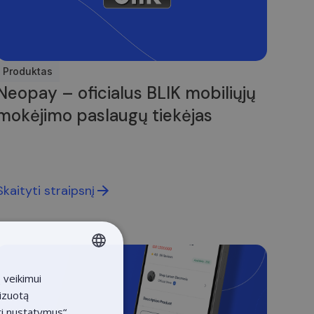
Produktas
Neopay – oficialus BLIK mobiliųjų
mokėjimo paslaugų tiekėjas
Skaityti straipsnį
 veikimui
LITHUANIAN
lizuotą
LATVIAN
ti nustatymus“.