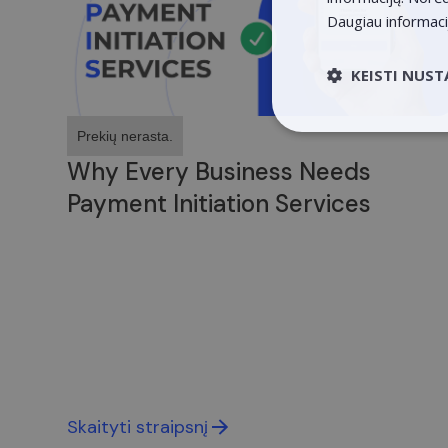
Daugiau informac
KEISTI NUS
Būtin
Prekių nerasta.
Why Every Business Needs
Payment Initiation Services
Griežtai būtinieji sl
valdymas. Svetainė n
Pavadinimas
claimpopup3
Skaityti straipsnį
__cf_bm