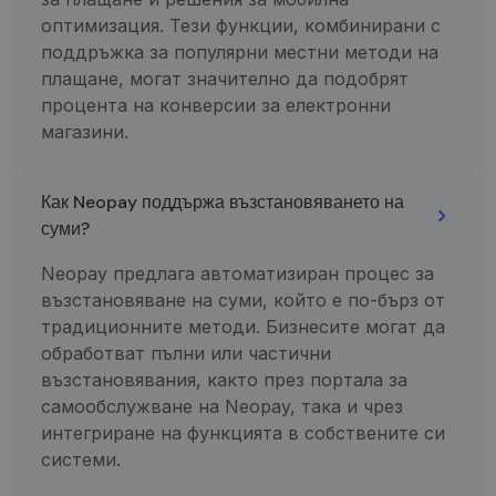
_ga
1 metai 1
Šis slapuko
Google LLC
оптимизация. Тези функции, комбинирани с
mėnuo
pavadinimas
.neopay.online
susietas su
поддръжка за популярни местни методи на
„Google
Universal
плащане, могат значително да подобрят
Analytics“ - tai
процента на конверсии за електронни
reikšmingas
„Google“
магазини.
dažniausiai
naudojamos
analizės
paslaugos
atnaujinimas.
Как Neopay поддържа възстановяването на
Šis slapukas
суми?
naudojamas
atskirti
vartotojus
Neopay предлага автоматизиран процес за
skiriant
atsitiktinai
възстановяване на суми, който е по-бърз от
sugeneruotą
skaičių kaip
традиционните методи. Бизнесите могат да
kliento
обработват пълни или частични
identifikatorių
Ji įtraukiama į
възстановявания, както през портала за
kiekvieną
svetainės
самообслужване на Neopay, така и чрез
užklausą
интегриране на функцията в собствените си
svetainėje ir
naudojama
системи.
apskaičiuojan
lankytojų,
seansų ir