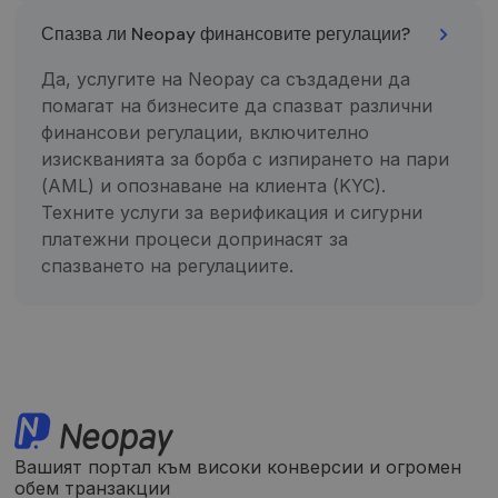
kampanijų
duomenis
Спазва ли Neopay финансовите регулации?
svetainių
analizės
ataskaitoms.
Да, услугите на Neopay са създадени да
помагат на бизнесите да спазват различни
_gid
1 diena
Šį slapuką
Google LLC
nustato
.neopay.online
финансови регулации, включително
„Google
Analytics“. Jis
изискванията за борба с изпирането на пари
saugo ir
(AML) и опознаване на клиента (KYC).
atnaujina
kiekvieno
Техните услуги за верификация и сигурни
aplankyto
puslapio
платежни процеси допринасят за
unikalią vertę
ir yra
спазването на регулациите.
naudojamas
puslapių
peržiūroms
skaičiuoti ir
stebėti.
Вашият портал към високи конверсии и огромен
обем транзакции