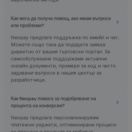
apie tai, kaip
slapukas,
galutinis
kuriame
vartotojas
pavadinimo
naudojasi
šablono
Как мога да получа помощ, ако имам въпроси
svetaine, ir
elemente yra
apie reklamą,
unikalus
или проблеми?
kurią galutinis
paskyros ar
vartotojas
svetainės, su
galėjo pamatyti
kuria jis
Neopay предлага поддръжка по имейл и чат.
prieš
susijęs,
Можете също така да подадете заявка
apsilankydamas
identifikavim
minėtoje
numeris. Tai
директно от вашия търговски портал. За
svetainėje.
yra „_gat“
slapuko
самообслужване поддържаме актуални
variantas,
IDE
1 metai
Šį slapuką
Google LLC
naudojamas
nustato
онлайн документи, примери за код и често
.doubleclick.net
norint apribot
„Doubleclick“ ir
задавани въпроси в нашия център за
„Google“
jis pateikia
įrašytų
informaciją
разработчици.
duomenų
apie tai, kaip
kiekį didelio
galutinis
srauto
vartotojas
svetainėse.
naudojasi
Как Neopay помага за подобряване на
svetaine, ir
_ga_7P30C3KH6T
.neopay.online
1 metai 1
apie reklamą,
Šį slapuką
процента на конверсии?
mėnuo
kurią galutinis
naudoja
vartotojas
„Google
galėjo pamatyti
Analytics“, ka
Neopay предлага персонализируеми
prieš
išlaikytų
apsilankydamas
seanso
платежни уиджети, оптимизирани процеси
minėtoje
būseną.
svetainėje.
за плащане и решения за мобилна