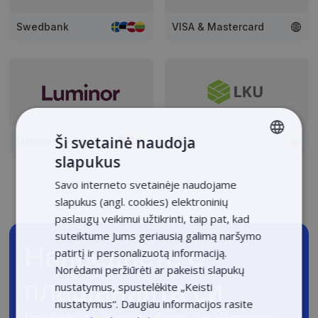
Swedbank
VISA & Mastercard
Ši svetainė naudoja
Luminor
LKU
slapukus
LITHUANIAN
Savo interneto svetainėje naudojame
LATVIAN
slapukus (angl. cookies) elektroninių
ENGLISH
paslaugų veikimui užtikrinti, taip pat, kad
suteiktume Jums geriausią galimą naršymo
ESTONIAN
Напреднете с
patirtį ir personalizuotą informaciją.
POLISH
Norėdami peržiūrėti ar pakeisti slapukų
плащанията си
nustatymus, spustelėkite „Keisti
nustatymus“. Daugiau informacijos rasite
Разберете какво може да направи