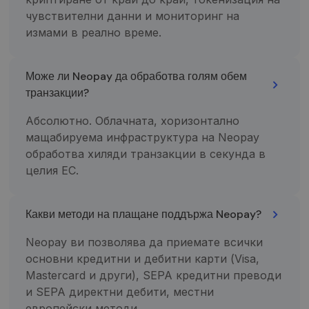
Script.c
paslauga
чувствителни данни и мониторинг на
naudoja
измами в реално време.
lankytojų
slapukų
sutikimo
nuostato
prisiminti
Може ли Neopay да обработва голям обем
Būtina, k
транзакции?
Cookie-
Script.c
slapukų
Абсолютно. Облачната, хоризонтално
reklamju
veiktų
мащабируема инфраструктура на Neopay
tinkamai.
обработва хиляди транзакции в секунда в
целия ЕС.
Какви методи на плащане поддържа Neopay?
Tiekėjas /
Tiekėjas /
Neopay ви позволява да приемате всички
Pavadinimas
Pavadinimas
Galiojimas
Galiojimas
Aprašymas
Aprašymas
Domenas
Domenas
основни кредитни и дебитни карти (Visa,
_gat_UA-
_gcl_au
.neopay.online
2 mėnesiai
1 minutė
Šį slapuką
Tai yra
Google LLC
Mastercard и други), SEPA кредитни преводи
150901074-1
4 savaitės
nustato
„Google
.neopay.online
„Doubleclick“ ir
Analytics“
и SEPA директни дебити, местни
jis pateikia
nustatytas
informaciją
šablono tipo
европейски методи