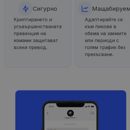
Сигурно
Мащабируе
Криптирането и
Адаптирайте се
усъвършенстваната
към пикове в
превенция на
обема на заемите
измами защитават
или периоди с
всеки превод.
голям трафик без
прекъсване.