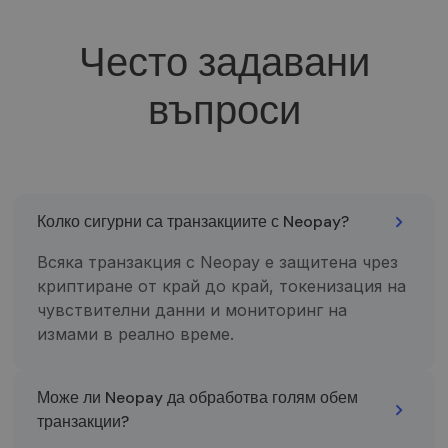
Cookie-
Script.c
slapukų
Често задавани
reklamju
veiktų
tinkamai.
въпроси
Tiekėjas /
Pavadinimas
Galiojimas
Aprašymas
Domenas
Tiekėjas /
Колко сигурни са транзакциите с Neopay?
Pavadinimas
Galiojimas
Aprašymas
Domenas
_gcl_au
2 mėnesiai
Šį slapuką
Google LLC
Всяка транзакция с Neopay е защитена чрез
4 savaitės
nustato
.neopay.online
_gat_UA-
.neopay.online
1 minutė
Tai yra
„Doubleclick“ ir
150901074-1
„Google
криптиране от край до край, токенизация на
jis pateikia
Analytics“
informaciją
nustatytas
чувствителни данни и мониторинг на
apie tai, kaip
šablono tipo
galutinis
измами в реално време.
slapukas,
vartotojas
kuriame
naudojasi
pavadinimo
svetaine, ir
šablono
apie reklamą,
elemente yra
Може ли Neopay да обработва голям обем
kurią galutinis
unikalus
vartotojas
paskyros ar
транзакции?
galėjo pamatyti
svetainės, su
prieš
kuria jis