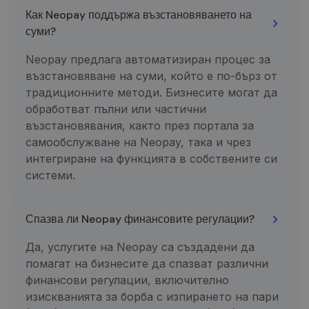
Analytics“. Jis
Как Neopay поддържа възстановяването на
saugo ir
atnaujina
суми?
kiekvieno
aplankyto
Neopay предлага автоматизиран процес за
puslapio
unikalią vertę
възстановяване на суми, който е по-бърз от
ir yra
naudojamas
традиционните методи. Бизнесите могат да
puslapių
peržiūroms
обработват пълни или частични
skaičiuoti ir
възстановявания, както през портала за
stebėti.
самообслужване на Neopay, така и чрез
интегриране на функцията в собствените си
системи.
Спазва ли Neopay финансовите регулации?
Да, услугите на Neopay са създадени да
помагат на бизнесите да спазват различни
финансови регулации, включително
изискванията за борба с изпирането на пари