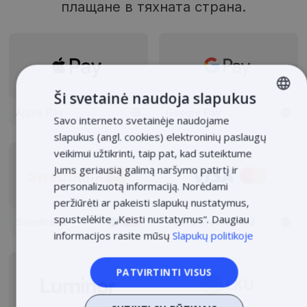
плащане в тяхната страна.
Ši svetainė naudoja slapukus
Apple Pay
Google Pay
Savo interneto svetainėje naudojame
LITHUANIAN
slapukus (angl. cookies) elektroninių paslaugų
LATVIAN
veikimui užtikrinti, taip pat, kad suteiktume
ENGLISH
Jums geriausią galimą naršymo patirtį ir
personalizuotą informaciją. Norėdami
ESTONIAN
peržiūrėti ar pakeisti slapukų nustatymus,
POLISH
spustelėkite „Keisti nustatymus“. Daugiau
Swedbank
VISA & Mastercard
informacijos rasite mūsų
Slapukų politikoje
PATVIRTINTI VISUS