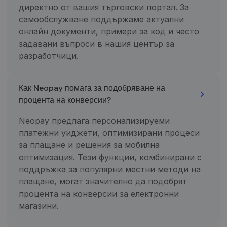
директно от вашия търговски портал. За
naudojamos
analizės
самообслужване поддържаме актуални
paslaugos
atnaujinimas.
онлайн документи, примери за код и често
Šis slapukas
naudojamas
задавани въпроси в нашия център за
atskirti
разработчици.
vartotojus
skiriant
atsitiktinai
sugeneruotą
skaičių kaip
Как Neopay помага за подобряване на
kliento
процента на конверсии?
identifikatorių
Ji įtraukiama į
kiekvieną
Neopay предлага персонализируеми
svetainės
užklausą
платежни уиджети, оптимизирани процеси
svetainėje ir
naudojama
за плащане и решения за мобилна
apskaičiuojan
lankytojų,
оптимизация. Тези функции, комбинирани с
seansų ir
поддръжка за популярни местни методи на
kampanijų
duomenis
плащане, могат значително да подобрят
svetainių
analizės
процента на конверсии за електронни
ataskaitoms.
магазини.
_gid
1 diena
Šį slapuką
Google LLC
nustato
.neopay.online
„Google