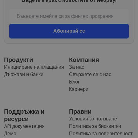
Бъдете в крак с новостите от Neopay!
Продукти
Компания
Иницииране на плащания
За нас
Държави и банки
Свържете се с нас
Блог
Кариери
Поддръжка и
Правни
ресурси
Условия за ползване
API документация
Политика за бисквитки
Демо
Политика за поверителност