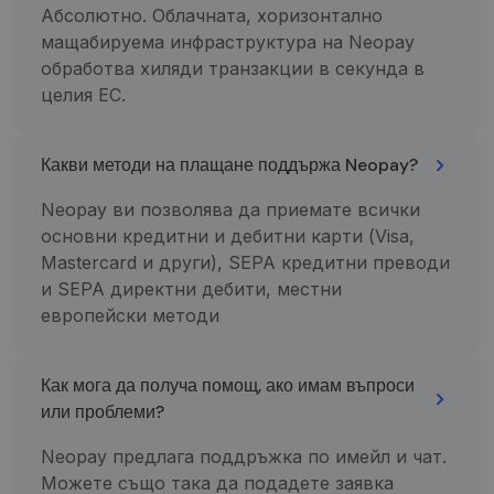
apsilankydamas
susijęs,
Абсолютно. Облачната, хоризонтално
minėtoje
identifikavim
мащабируема инфраструктура на Neopay
svetainėje.
numeris. Tai
yra „_gat“
обработва хиляди транзакции в секунда в
IDE
1 metai
Šį slapuką
Google LLC
slapuko
nustato
.doubleclick.net
variantas,
целия ЕС.
„Doubleclick“ ir
naudojamas
jis pateikia
norint apribot
informaciją
„Google“
apie tai, kaip
įrašytų
Какви методи на плащане поддържа Neopay?
galutinis
duomenų
vartotojas
kiekį didelio
naudojasi
srauto
Neopay ви позволява да приемате всички
svetaine, ir
svetainėse.
apie reklamą,
основни кредитни и дебитни карти (Visa,
kurią galutinis
_ga_7P30C3KH6T
.neopay.online
1 metai 1
Šį slapuką
vartotojas
Mastercard и други), SEPA кредитни преводи
mėnuo
naudoja
galėjo pamatyti
„Google
и SEPA директни дебити, местни
prieš
Analytics“, ka
apsilankydamas
išlaikytų
европейски методи
minėtoje
seanso
svetainėje.
būseną.
_ga
1 metai 1
Šis slapuko
Google LLC
Как мога да получа помощ, ако имам въпроси
mėnuo
pavadinimas
.neopay.online
susietas su
или проблеми?
„Google
Universal
Analytics“ - ta
Neopay предлага поддръжка по имейл и чат.
reikšmingas
„Google“
Можете също така да подадете заявка
dažniausiai