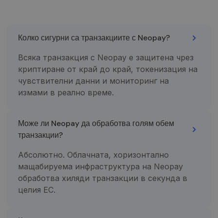
slapukų
reklamju
veiktų
tinkamai.
Колко сигурни са транзакциите с Neopay?
Всяка транзакция с Neopay е защитена чрез
криптиране от край до край, токенизация на
чувствителни данни и мониторинг на
измами в реално време.
Tiekėjas /
Tiekėjas /
Pavadinimas
Pavadinimas
Galiojimas
Galiojimas
Aprašymas
Aprašymas
Domenas
Domenas
_gat_UA-
_gcl_au
.neopay.online
2 mėnesiai
1 minutė
Šį slapuką
Tai yra
Google LLC
150901074-1
4 savaitės
nustato
„Google
.neopay.online
Може ли Neopay да обработва голям обем
„Doubleclick“ ir
Analytics“
транзакции?
jis pateikia
nustatytas
informaciją
šablono tipo
apie tai, kaip
slapukas,
Абсолютно. Облачната, хоризонтално
galutinis
kuriame
vartotojas
pavadinimo
мащабируема инфраструктура на Neopay
naudojasi
šablono
svetaine, ir
elemente yra
обработва хиляди транзакции в секунда в
apie reklamą,
unikalus
целия ЕС.
kurią galutinis
paskyros ar
vartotojas
svetainės, su
galėjo pamatyti
kuria jis
prieš
susijęs,
apsilankydamas
identifikavim