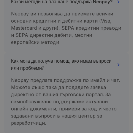
Какви методи на плащане поддържа Neopay?
minėtoje
numeris. Tai
svetainėje.
yra „_gat“
slapuko
Neopay ви позволява да приемате всички
variantas,
IDE
1 metai
Šį slapuką
Google LLC
naudojamas
nustato
основни кредитни и дебитни карти (Visa,
.doubleclick.net
norint apribot
„Doubleclick“ ir
Mastercard и други), SEPA кредитни преводи
„Google“
jis pateikia
įrašytų
informaciją
и SEPA директни дебити, местни
duomenų
apie tai, kaip
kiekį didelio
galutinis
европейски методи
srauto
vartotojas
svetainėse.
naudojasi
svetaine, ir
_ga_7P30C3KH6T
.neopay.online
1 metai 1
apie reklamą,
Šį slapuką
Как мога да получа помощ, ако имам въпроси
mėnuo
kurią galutinis
naudoja
vartotojas
„Google
или проблеми?
galėjo pamatyti
Analytics“, ka
prieš
išlaikytų
apsilankydamas
seanso
Neopay предлага поддръжка по имейл и чат.
minėtoje
būseną.
svetainėje.
Можете също така да подадете заявка
_ga
1 metai 1
Šis slapuko
Google LLC
директно от вашия търговски портал. За
mėnuo
pavadinimas
.neopay.online
susietas su
самообслужване поддържаме актуални
„Google
Universal
онлайн документи, примери за код и често
Analytics“ - tai
задавани въпроси в нашия център за
reikšmingas
„Google“
разработчици.
dažniausiai
naudojamos
analizės