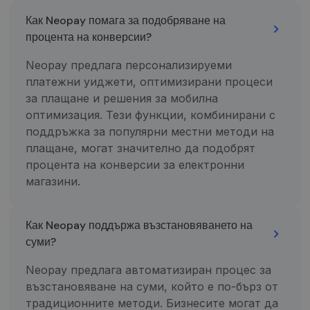
paslaugos
atnaujinimas.
Как Neopay помага за подобряване на
Šis slapukas
процента на конверсии?
naudojamas
atskirti
vartotojus
Neopay предлага персонализируеми
skiriant
atsitiktinai
платежни уиджети, оптимизирани процеси
sugeneruotą
skaičių kaip
за плащане и решения за мобилна
kliento
оптимизация. Тези функции, комбинирани с
identifikatorių
Ji įtraukiama į
поддръжка за популярни местни методи на
kiekvieną
svetainės
плащане, могат значително да подобрят
užklausą
процента на конверсии за електронни
svetainėje ir
naudojama
магазини.
apskaičiuojan
lankytojų,
seansų ir
kampanijų
duomenis
Как Neopay поддържа възстановяването на
svetainių
суми?
analizės
ataskaitoms.
Neopay предлага автоматизиран процес за
_gid
1 diena
Šį slapuką
Google LLC
nustato
.neopay.online
възстановяване на суми, който е по-бърз от
„Google
Analytics“. Jis
традиционните методи. Бизнесите могат да
saugo ir