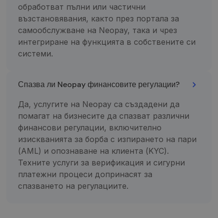
обработват пълни или частични
atnaujina
kiekvieno
възстановявания, както през портала за
aplankyto
puslapio
самообслужване на Neopay, така и чрез
unikalią vertę
ir yra
интегриране на функцията в собствените си
naudojamas
системи.
puslapių
peržiūroms
skaičiuoti ir
stebėti.
Спазва ли Neopay финансовите регулации?
Да, услугите на Neopay са създадени да
помагат на бизнесите да спазват различни
финансови регулации, включително
изискванията за борба с изпирането на пари
(AML) и опознаване на клиента (KYC).
Техните услуги за верификация и сигурни
платежни процеси допринасят за
спазването на регулациите.