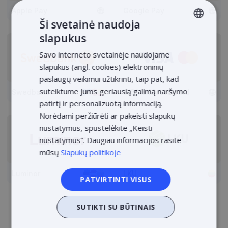
Apple Pay
Google Pay
Ši svetainė naudoja
slapukus
LITHUANIAN
Savo interneto svetainėje naudojame
LATVIAN
slapukus (angl. cookies) elektroninių
ENGLISH
paslaugų veikimui užtikrinti, taip pat, kad
suteiktume Jums geriausią galimą naršymo
Swedbank
VISA & Mastercard
ESTONIAN
patirtį ir personalizuotą informaciją.
POLISH
Norėdami peržiūrėti ar pakeisti slapukų
nustatymus, spustelėkite „Keisti
nustatymus“. Daugiau informacijos rasite
mūsų
Slapukų politikoje
Luminor
LKU
PATVIRTINTI VISUS
SUTIKTI SU BŪTINAIS