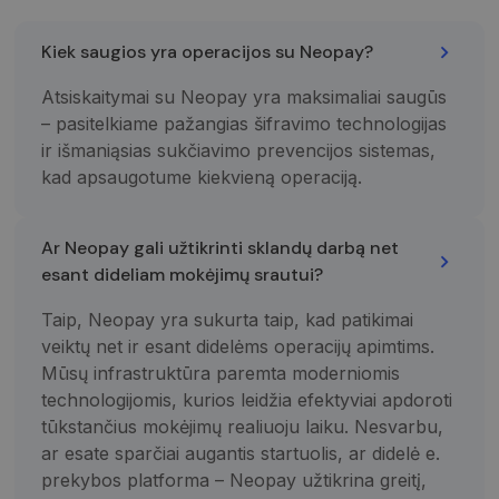
identifikatorių
Ji įtraukiama į
kiekvieną
Kiek saugios yra operacijos su Neopay?
svetainės
užklausą
svetainėje ir
Atsiskaitymai su Neopay yra maksimaliai saugūs
naudojama
apskaičiuojan
– pasitelkiame pažangias šifravimo technologijas
lankytojų,
ir išmaniąsias sukčiavimo prevencijos sistemas,
seansų ir
kampanijų
kad apsaugotume kiekvieną operaciją.
duomenis
svetainių
analizės
ataskaitoms.
Ar Neopay gali užtikrinti sklandų darbą net
_gid
1 diena
Šį slapuką
Google LLC
esant dideliam mokėjimų srautui?
nustato
.neopay.online
„Google
Analytics“. Jis
Taip, Neopay yra sukurta taip, kad patikimai
saugo ir
atnaujina
veiktų net ir esant didelėms operacijų apimtims.
kiekvieno
aplankyto
Mūsų infrastruktūra paremta moderniomis
puslapio
technologijomis, kurios leidžia efektyviai apdoroti
unikalią vertę
ir yra
tūkstančius mokėjimų realiuoju laiku. Nesvarbu,
naudojamas
puslapių
ar esate sparčiai augantis startuolis, ar didelė e.
peržiūroms
prekybos platforma – Neopay užtikrina greitį,
skaičiuoti ir
stebėti.