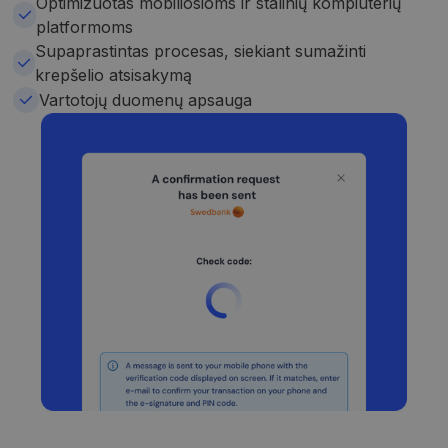
Optimizuotas mobiliosioms ir stalinių kompiuterių
platformoms
Supaprastintas procesas, siekiant sumažinti
krepšelio atsisakymą
Vartotojų duomenų apsauga