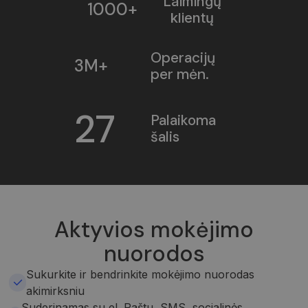
Laimingų
1000+
klientų
Operacijų
3M+
per mėn.
27
Palaikoma
šalis
Aktyvios mokėjimo
nuorodos
Sukurkite ir bendrinkite mokėjimo nuorodas
akimirksniu
Suderinamas su el. Paštu, SMS, socialinės