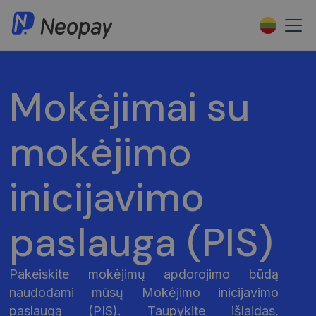
Mokėjimai su
mokėjimo
inicijavimo
paslauga (PIS)
Pakeiskite mokėjimų apdorojimo būdą
naudodami mūsų Mokėjimo inicijavimo
paslaugą (PIS). Taupykite išlaidas,