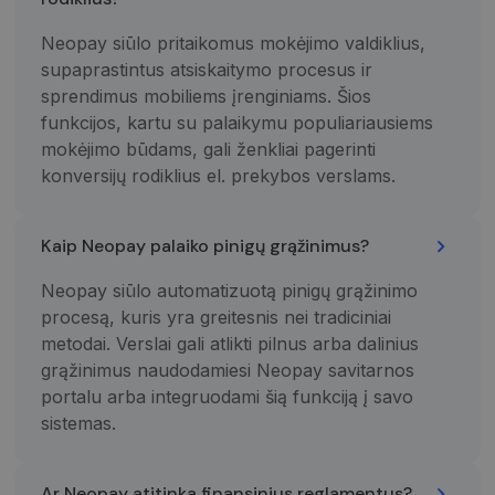
Neopay siūlo pritaikomus mokėjimo valdiklius,
supaprastintus atsiskaitymo procesus ir
sprendimus mobiliems įrenginiams. Šios
funkcijos, kartu su palaikymu populiariausiems
mokėjimo būdams, gali ženkliai pagerinti
konversijų rodiklius el. prekybos verslams.
Kaip Neopay palaiko pinigų grąžinimus?
Neopay siūlo automatizuotą pinigų grąžinimo
procesą, kuris yra greitesnis nei tradiciniai
metodai. Verslai gali atlikti pilnus arba dalinius
grąžinimus naudodamiesi Neopay savitarnos
portalu arba integruodami šią funkciją į savo
sistemas.
Ar Neopay atitinka finansinius reglamentus?