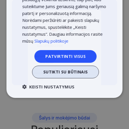
suteiktume Jums geriausią galimą naršymo
ESTONIAN
patirtį ir personalizuotą informaciją.
POLISH
Norėdami peržiūrėti ar pakeisti slapukų
nustatymus, spustelėkite „Keisti
nustatymus“. Daugiau informacijos rasite
mūsų
Slapukų politikoje
PATVIRTINTI VISUS
SUTIKTI SU BŪTINAIS
KEISTI NUSTATYMUS
Būtinieji
Veikimą
Tiksliniai
gerinantys
Šalys ir mokėjimo būdai