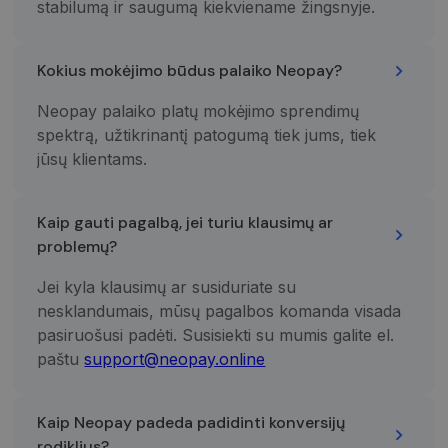
stabilumą ir saugumą kiekviename žingsnyje.
Kokius mokėjimo būdus palaiko Neopay?
Neopay palaiko platų mokėjimo sprendimų
spektrą, užtikrinantį patogumą tiek jums, tiek
jūsų klientams.
Kaip gauti pagalbą, jei turiu klausimų ar
problemų?
Jei kyla klausimų ar susiduriate su
nesklandumais, mūsų pagalbos komanda visada
pasiruošusi padėti. Susisiekti su mumis galite el.
paštu
support@neopay.online
Kaip Neopay padeda padidinti konversijų
rodiklius?