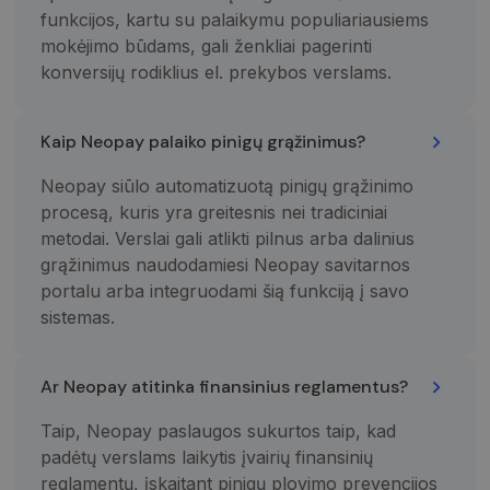
svetainės
funkcijos, kartu su palaikymu populiariausiems
užklausą
svetainėje ir
mokėjimo būdams, gali ženkliai pagerinti
naudojama
apskaičiuojan
konversijų rodiklius el. prekybos verslams.
lankytojų,
seansų ir
kampanijų
duomenis
Kaip Neopay palaiko pinigų grąžinimus?
svetainių
analizės
ataskaitoms.
Neopay siūlo automatizuotą pinigų grąžinimo
_gid
1 diena
Šį slapuką
Google LLC
procesą, kuris yra greitesnis nei tradiciniai
nustato
.neopay.online
metodai. Verslai gali atlikti pilnus arba dalinius
„Google
Analytics“. Jis
grąžinimus naudodamiesi Neopay savitarnos
saugo ir
atnaujina
portalu arba integruodami šią funkciją į savo
kiekvieno
aplankyto
sistemas.
puslapio
unikalią vertę
ir yra
naudojamas
Ar Neopay atitinka finansinius reglamentus?
puslapių
peržiūroms
skaičiuoti ir
Taip, Neopay paslaugos sukurtos taip, kad
stebėti.
padėtų verslams laikytis įvairių finansinių
reglamentų, įskaitant pinigų plovimo prevencijos