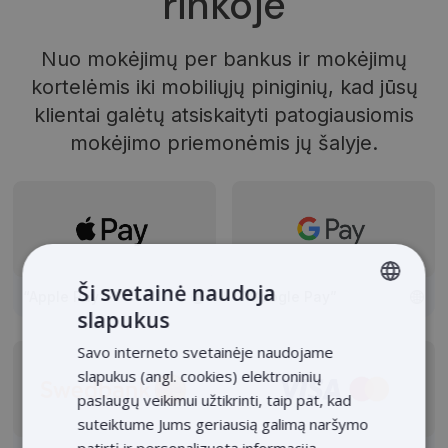
rinkoje
Nuo mokėjimų per bankus ir mokėjimų
kortelėmis iki mobiliųjų piniginių, kad jūsų
klientai galėtų atsiskaityti patogiausiomis
mokėjimo priemonėmis jų šalyje.
Ši svetainė naudoja
“Apple Pay”
“Google Pay”
slapukus
LITHUANIAN
Savo interneto svetainėje naudojame
LATVIAN
slapukus (angl. cookies) elektroninių
ENGLISH
paslaugų veikimui užtikrinti, taip pat, kad
suteiktume Jums geriausią galimą naršymo
ESTONIAN
patirtį ir personalizuotą informaciją.