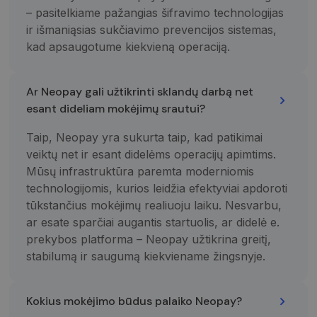
Domenas
Domenas
– pasitelkiame pažangias šifravimo technologijas
_gat_UA-
_gcl_au
.neopay.online
2 mėnesiai
1 minutė
Šį slapuką
Tai yra
Google LLC
ir išmaniąsias sukčiavimo prevencijos sistemas,
150901074-1
4 savaitės
nustato
„Google
.neopay.online
„Doubleclick“ ir
Analytics“
kad apsaugotume kiekvieną operaciją.
jis pateikia
nustatytas
informaciją
šablono tipo
apie tai, kaip
slapukas,
galutinis
kuriame
Ar Neopay gali užtikrinti sklandų darbą net
vartotojas
pavadinimo
naudojasi
šablono
esant dideliam mokėjimų srautui?
svetaine, ir
elemente yra
apie reklamą,
unikalus
kurią galutinis
paskyros ar
Taip, Neopay yra sukurta taip, kad patikimai
vartotojas
svetainės, su
galėjo pamatyti
kuria jis
veiktų net ir esant didelėms operacijų apimtims.
prieš
susijęs,
Mūsų infrastruktūra paremta moderniomis
apsilankydamas
identifikavim
minėtoje
numeris. Tai
technologijomis, kurios leidžia efektyviai apdoroti
svetainėje.
yra „_gat“
slapuko
tūkstančius mokėjimų realiuoju laiku. Nesvarbu,
variantas,
IDE
1 metai
Šį slapuką
Google LLC
naudojamas
ar esate sparčiai augantis startuolis, ar didelė e.
nustato
.doubleclick.net
norint apribot
„Doubleclick“ ir
prekybos platforma – Neopay užtikrina greitį,
„Google“
jis pateikia
įrašytų
informaciją
stabilumą ir saugumą kiekviename žingsnyje.
duomenų
apie tai, kaip
kiekį didelio
galutinis
srauto
vartotojas
svetainėse.
naudojasi
Kokius mokėjimo būdus palaiko Neopay?
svetaine, ir
_ga_7P30C3KH6T
.neopay.online
1 metai 1
apie reklamą,
Šį slapuką