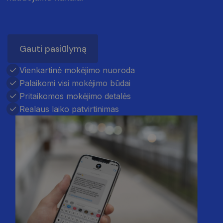
Gauti pasiūlymą
Vienkartinė mokėjimo nuoroda
Palaikomi visi mokėjimo būdai
Pritaikomos mokėjimo detalės
Realaus laiko patvirtinimas