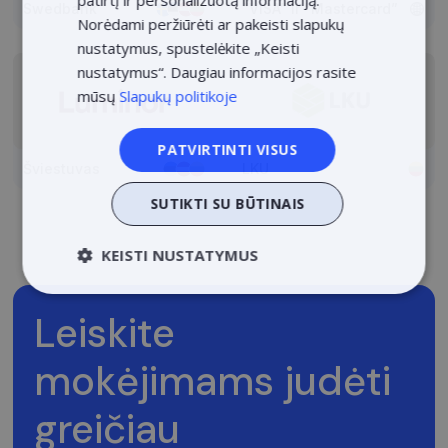
Swedbank
“VISA” ir “Mastercard”
POLISH
Norėdami peržiūrėti ar pakeisti slapukų
nustatymus, spustelėkite „Keisti
nustatymus“. Daugiau informacijos rasite
mūsų
Slapukų politikoje
PATVIRTINTI VISUS
Šviestuvas
LKU
SUTIKTI SU BŪTINAIS
KEISTI NUSTATYMUS
Būtinieji
Veikimą
Tiksliniai
gerinantys
Leiskite
mokėjimams judėti
greičiau