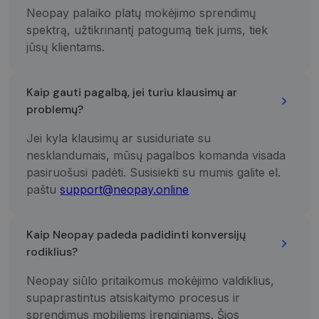
mėnuo
kurią galutinis
naudoja
Neopay palaiko platų mokėjimo sprendimų
vartotojas
„Google
galėjo pamatyti
Analytics“, ka
spektrą, užtikrinantį patogumą tiek jums, tiek
prieš
išlaikytų
apsilankydamas
seanso
jūsų klientams.
minėtoje
būseną.
svetainėje.
_ga
1 metai 1
Šis slapuko
Google LLC
mėnuo
pavadinimas
.neopay.online
Kaip gauti pagalbą, jei turiu klausimų ar
susietas su
„Google
problemų?
Universal
Analytics“ - tai
reikšmingas
Jei kyla klausimų ar susiduriate su
„Google“
dažniausiai
nesklandumais, mūsų pagalbos komanda visada
naudojamos
pasiruošusi padėti. Susisiekti su mumis galite el.
analizės
paslaugos
paštu
support@neopay.online
atnaujinimas.
Šis slapukas
naudojamas
atskirti
Kaip Neopay padeda padidinti konversijų
vartotojus
skiriant
rodiklius?
atsitiktinai
sugeneruotą
skaičių kaip
Neopay siūlo pritaikomus mokėjimo valdiklius,
kliento
identifikatorių
supaprastintus atsiskaitymo procesus ir
Ji įtraukiama į
kiekvieną
sprendimus mobiliems įrenginiams. Šios