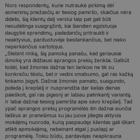
Nors respondentų, kurie nutraukė pirkimą dėl
asmeninių priežasčių ar tiesiog pamiršo, skaičius nėra
didelis, šią klientų dalį verslui taip pat gali būti
nesudėtinga susigrąžinti, kai šiandien egzistuoja
daugybė sprendimų, padedančių pritraukti ir
neaktyvius, parduotuvėje besilankančius, bet nieko
neperkančius vartotojus.
„Stebint rinką, šią pamoką panašu, kad geriausiai
išmokę yra didžiausi aprangos prekių ženklai. Galbūt
todėl, kad žmonės dažnai ten lankosi ne tik su
konkrečiu tikslu, bet ir vedini smalsumo, gal ras kažką
tinkamo įsigyti. Dažnai žmonės pamato, susigundo,
įsideda į krepšelį ir nusprendžia dar kelias dienas
paieškoti, gal ras pigesnį ar labiau patinkantį variantą.
Ir labai dažnai tiesiog pamiršta apie savo krepšelį. Tad
ypač aprangos prekių programėlės itin dažnai siunčia
laiškus ar pranešimus su jau juose įdiegta aktyvia
mokėjimų nuoroda, kurią paspaudęs klientas gali iškart
atlikti apmokėjimą, nebeinant atgal į puslapį ar
programėlę. Tokiu būdu, pardavėjas neapkrauna