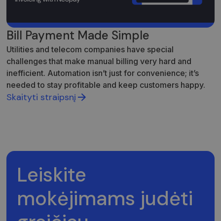
svetainėse.
naudojasi
svetaine, ir
_ga_7P30C3KH6T
.neopay.online
1 metai 1
apie reklamą,
Šį slapuką
mėnuo
kurią galutinis
naudoja
vartotojas
„Google
Bill Payment Made Simple
galėjo pamatyti
Analytics“, ka
prieš
išlaikytų
Utilities and telecom companies have special
apsilankydamas
seanso
minėtoje
būseną.
challenges that make manual billing very hard and
svetainėje.
inefficient. Automation isn’t just for convenience; it’s
_ga
1 metai 1
Šis slapuko
Google LLC
mėnuo
pavadinimas
.neopay.online
needed to stay profitable and keep customers happy.
susietas su
„Google
Skaityti straipsnį
Universal
Analytics“ - tai
reikšmingas
„Google“
dažniausiai
naudojamos
analizės
paslaugos
atnaujinimas.
Šis slapukas
Leiskite
naudojamas
atskirti
vartotojus
mokėjimams judėti
skiriant
atsitiktinai
sugeneruotą
skaičių kaip
kliento