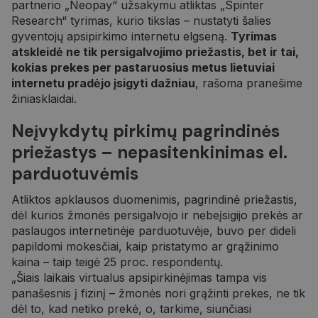
partnerio „Neopay“ užsakymu atliktas „Spinter
Research“ tyrimas, kurio tikslas – nustatyti šalies
gyventojų apsipirkimo internetu elgseną.
Tyrimas
atskleidė ne tik persigalvojimo priežastis, bet ir tai,
kokias prekes per pastaruosius metus lietuviai
internetu pradėjo įsigyti dažniau
, rašoma pranešime
žiniasklaidai.
Neįvykdytų pirkimų pagrindinės
priežastys – nepasitenkinimas el.
parduotuvėmis
Atliktos apklausos duomenimis, pagrindinė priežastis,
dėl kurios žmonės persigalvojo ir nebeįsigijo prekės ar
paslaugos internetinėje parduotuvėje, buvo per dideli
papildomi mokesčiai, kaip pristatymo ar grąžinimo
kaina – taip teigė 25 proc. respondentų.
„Šiais laikais virtualus apsipirkinėjimas tampa vis
panašesnis į fizinį – žmonės nori grąžinti prekes, ne tik
dėl to, kad netiko prekė, o, tarkime, siunčiasi