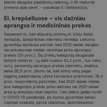
kliento daugybe papildomų veiksmų, o tik neįkyriai
primena apie save“, – pasakoja V. Oleškevičius.
El. krepšeliuose – vis dažniau
aprangos ir medicininės prekės
Nepaisant to, kad atšauktų pirkimų el. būdu kiekis
nemažas, apsipirkimas internetu neretėja. Lietuvos
gyventojų apklausa parodė, kad 2022-aisiais daugiau
nei ankstesniais metais vartotojai pirko aprangos
prekes (20 proc.). Šią prekių kategoriją daugiausia
išskyrė moterys – jų dalis sudarė 42,2 proc., tuo metu
vyrų, perkančių aprangos prekes internetu, skaičius
siekė 28,9 proc. Įdomu tai, kad antrą vietą pagal
įsigijimų padažnėjimą užima farmacijos priemonės. 18,4
proc. respondentų pažymėjo, kad 2022-aisiais metais
šios kategorijos prekes pirko dažniau nei 2021-aisiais
arba jų anksčiau visai nepirko. Tam įtakos galėjo turėti
ir COVID-19 pandemija, po kurios gyventojai labiau
rūpinasi sveikata, perka vitaminus, dezinfekavimo