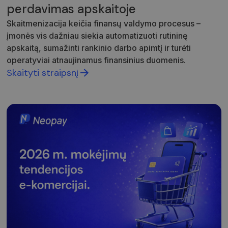
pateikti
perdavimas apskaitoje
pagrįstas
ataskaita
Skaitmenizacija keičia finansų valdymo procesus –
apie jų
internet
įmonės vis dažniau siekia automatizuoti rutininę
svetainės
naudojim
apskaitą, sumažinti rankinio darbo apimtį ir turėti
CookieScriptConsent
5 mėnesiai
Šį slapuk
operatyviai atnaujinamus finansinius duomenis.
CookieScript
3 savaitės
„Cookie-
neopay.online
Skaityti straipsnį
Script.c
paslauga
naudoja
lankytojų
slapukų
sutikimo
nuostato
prisiminti
Būtina, k
Cookie-
Script.c
slapukų
reklamju
veiktų
tinkamai.