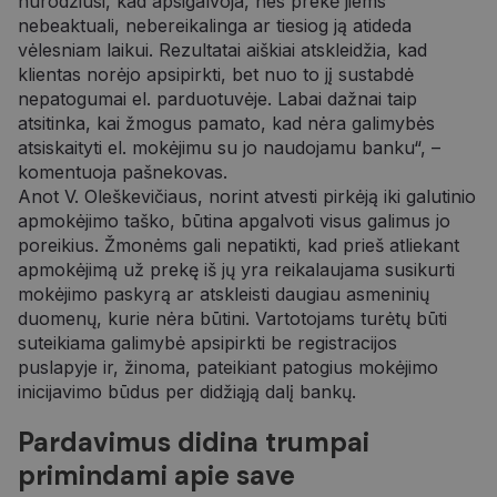
nurodžiusi, kad apsigalvoja, nes prekė jiems
nebeaktuali, nebereikalinga ar tiesiog ją atideda
vėlesniam laikui. Rezultatai aiškiai atskleidžia, kad
klientas norėjo apsipirkti, bet nuo to jį sustabdė
nepatogumai el. parduotuvėje. Labai dažnai taip
atsitinka, kai žmogus pamato, kad nėra galimybės
atsiskaityti el. mokėjimu su jo naudojamu banku“, –
komentuoja pašnekovas.
Anot V. Oleškevičiaus, norint atvesti pirkėją iki galutinio
apmokėjimo taško, būtina apgalvoti visus galimus jo
poreikius. Žmonėms gali nepatikti, kad prieš atliekant
apmokėjimą už prekę iš jų yra reikalaujama susikurti
mokėjimo paskyrą ar atskleisti daugiau asmeninių
duomenų, kurie nėra būtini. Vartotojams turėtų būti
suteikiama galimybė apsipirkti be registracijos
puslapyje ir, žinoma, pateikiant patogius mokėjimo
inicijavimo būdus per didžiąją dalį bankų.
Pardavimus didina trumpai
primindami apie save