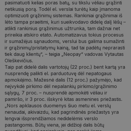
pasimatuoti kelias poras batų, su tikslu vėliau grąžinti
netikusią porą. Todėl el. verslai turėtų kaip įmanoma
optimizuoti grąžinimų sistemas. Rankiniai grąžinimai iš
lėto tampa praeitimi, kuri sueikvodavo didelę dalį lėšų –
atlikti rankinius grąžinimus užtrunka, tam dažnai net
prireikia atskiro etato. Automatizavus tokius procesus
ir sumažėjus sąnaudoms, verslui bus galima sumažinti
ir grąžinimų/pristatymų kainą, tad tai padėtų neprarasti
tiek daug klientų“, – teigia „Neopay“ vadovas Vytautas
Oleškevičius.
Taip pat didelė dalis vartotojų (22 proc.) bent kartą yra
nusprendę palikti el. parduotuvę dėl nepatogaus
apmokėjimo. Mažesnė dalis (12 proc.) pažymėjo, kad
neįvykdė pirkimo dėl nepalankių pirkimo/grąžinimo
sąlygų, 7 proc. – nusprendė apmokėti vėliau ir
pamiršo, ir 3 proc. išskyrė kitas asmenines priežastis.
„Nors apklausos duomenys šiuo metu el. verslų
nenaudai, akivaizdu, kad pagrindinės priežastys yra
lengvai išsprendžiamos nedidelėmis verslo
pastangomis. Būtų viena, jei didžioji dalis būtų