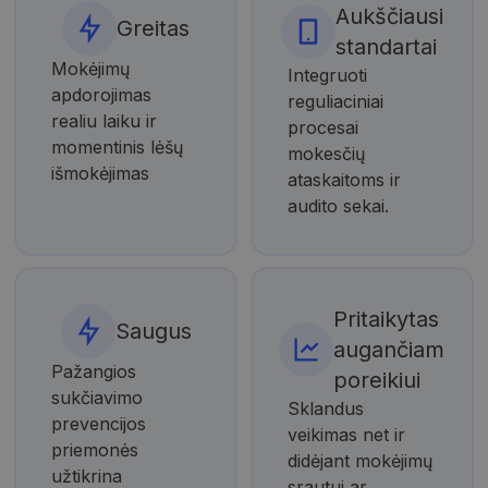
Aukščiausi
Greitas
standartai
Mokėjimų
Integruoti
apdorojimas
reguliaciniai
realiu laiku ir
procesai
momentinis lėšų
mokesčių
išmokėjimas
ataskaitoms ir
audito sekai.
Pritaikytas
Saugus
augančiam
Pažangios
poreikiui
sukčiavimo
Sklandus
prevencijos
veikimas net ir
priemonės
didėjant mokėjimų
užtikrina
srautui ar