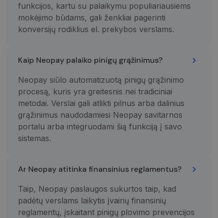
Analytics“. Jis
funkcijos, kartu su palaikymu populiariausiems
saugo ir
atnaujina
mokėjimo būdams, gali ženkliai pagerinti
kiekvieno
konversijų rodiklius el. prekybos verslams.
aplankyto
puslapio
unikalią vertę
ir yra
naudojamas
Kaip Neopay palaiko pinigų grąžinimus?
puslapių
peržiūroms
skaičiuoti ir
Neopay siūlo automatizuotą pinigų grąžinimo
stebėti.
procesą, kuris yra greitesnis nei tradiciniai
metodai. Verslai gali atlikti pilnus arba dalinius
grąžinimus naudodamiesi Neopay savitarnos
portalu arba integruodami šią funkciją į savo
sistemas.
Ar Neopay atitinka finansinius reglamentus?
Taip, Neopay paslaugos sukurtos taip, kad
padėtų verslams laikytis įvairių finansinių
reglamentų, įskaitant pinigų plovimo prevencijos