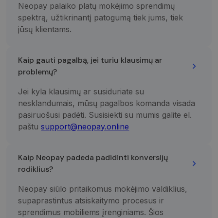
naudojamos
Neopay palaiko platų mokėjimo sprendimų
analizės
paslaugos
spektrą, užtikrinantį patogumą tiek jums, tiek
atnaujinimas.
jūsų klientams.
Šis slapukas
naudojamas
atskirti
vartotojus
skiriant
Kaip gauti pagalbą, jei turiu klausimų ar
atsitiktinai
sugeneruotą
problemų?
skaičių kaip
kliento
identifikatorių
Jei kyla klausimų ar susiduriate su
Ji įtraukiama į
nesklandumais, mūsų pagalbos komanda visada
kiekvieną
svetainės
pasiruošusi padėti. Susisiekti su mumis galite el.
užklausą
svetainėje ir
paštu
support@neopay.online
naudojama
apskaičiuojan
lankytojų,
seansų ir
Kaip Neopay padeda padidinti konversijų
kampanijų
duomenis
rodiklius?
svetainių
analizės
ataskaitoms.
Neopay siūlo pritaikomus mokėjimo valdiklius,
supaprastintus atsiskaitymo procesus ir
_gid
1 diena
Šį slapuką
Google LLC
nustato
.neopay.online
sprendimus mobiliems įrenginiams. Šios
„Google