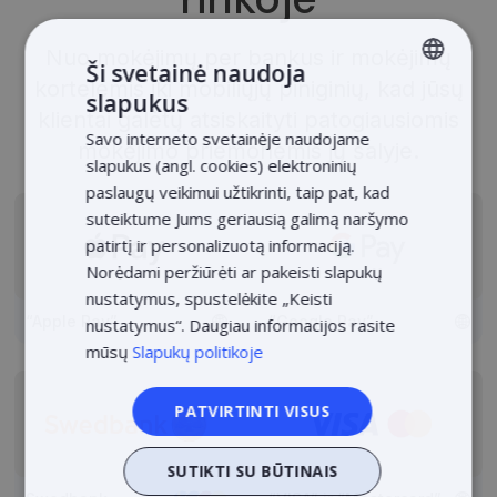
Nuo mokėjimų per bankus ir mokėjimų
Ši svetainė naudoja
kortelėmis iki mobiliųjų piniginių, kad jūsų
slapukus
LITHUANIAN
klientai galėtų atsiskaityti patogiausiomis
Savo interneto svetainėje naudojame
LATVIAN
mokėjimo priemonėmis jų šalyje.
slapukus (angl. cookies) elektroninių
ENGLISH
paslaugų veikimui užtikrinti, taip pat, kad
suteiktume Jums geriausią galimą naršymo
ESTONIAN
patirtį ir personalizuotą informaciją.
POLISH
Norėdami peržiūrėti ar pakeisti slapukų
nustatymus, spustelėkite „Keisti
“Apple Pay”
“Google Pay”
nustatymus“. Daugiau informacijos rasite
mūsų
Slapukų politikoje
PATVIRTINTI VISUS
SUTIKTI SU BŪTINAIS