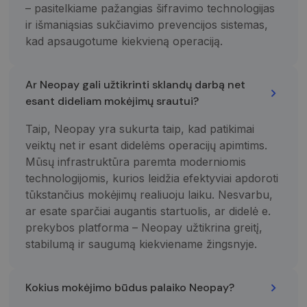
prieš
susijęs,
– pasitelkiame pažangias šifravimo technologijas
apsilankydamas
identifikavim
minėtoje
numeris. Tai
ir išmaniąsias sukčiavimo prevencijos sistemas,
svetainėje.
yra „_gat“
slapuko
kad apsaugotume kiekvieną operaciją.
variantas,
IDE
1 metai
Šį slapuką
Google LLC
naudojamas
nustato
.doubleclick.net
norint apribot
„Doubleclick“ ir
„Google“
jis pateikia
Ar Neopay gali užtikrinti sklandų darbą net
įrašytų
informaciją
duomenų
apie tai, kaip
esant dideliam mokėjimų srautui?
kiekį didelio
galutinis
srauto
vartotojas
svetainėse.
naudojasi
Taip, Neopay yra sukurta taip, kad patikimai
svetaine, ir
veiktų net ir esant didelėms operacijų apimtims.
_ga_7P30C3KH6T
.neopay.online
1 metai 1
apie reklamą,
Šį slapuką
mėnuo
kurią galutinis
naudoja
Mūsų infrastruktūra paremta moderniomis
vartotojas
„Google
galėjo pamatyti
Analytics“, ka
technologijomis, kurios leidžia efektyviai apdoroti
prieš
išlaikytų
tūkstančius mokėjimų realiuoju laiku. Nesvarbu,
apsilankydamas
seanso
minėtoje
būseną.
ar esate sparčiai augantis startuolis, ar didelė e.
svetainėje.
_ga
1 metai 1
Šis slapuko
Google LLC
prekybos platforma – Neopay užtikrina greitį,
mėnuo
pavadinimas
.neopay.online
susietas su
stabilumą ir saugumą kiekviename žingsnyje.
„Google
Universal
Analytics“ - tai
reikšmingas
Kokius mokėjimo būdus palaiko Neopay?
„Google“
dažniausiai