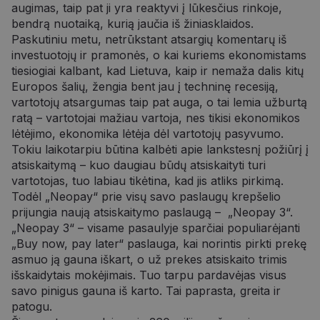
augimas, taip pat ji yra reaktyvi į lūkesčius rinkoje,
bendrą nuotaiką, kurią jaučia iš žiniasklaidos.
Paskutiniu metu, netrūkstant atsargių komentarų iš
investuotojų ir pramonės, o kai kuriems ekonomistams
tiesiogiai kalbant, kad Lietuva, kaip ir nemaža dalis kitų
Europos šalių, žengia bent jau į techninę recesiją,
vartotojų atsargumas taip pat auga, o tai lemia užburtą
ratą – vartotojai mažiau vartoja, nes tikisi ekonomikos
lėtėjimo, ekonomika lėtėja dėl vartotojų pasyvumo.
Tokiu laikotarpiu būtina kalbėti apie lankstesnį požiūrį į
atsiskaitymą – kuo daugiau būdų atsiskaityti turi
vartotojas, tuo labiau tikėtina, kad jis atliks pirkimą.
Todėl „Neopay“ prie visų savo paslaugų krepšelio
prijungia naują atsiskaitymo paslaugą – „Neopay 3“.
„Neopay 3“ – visame pasaulyje sparčiai populiarėjanti
„Buy now, pay later“ paslauga, kai norintis pirkti prekę
asmuo ją gauna iškart, o už prekes atsiskaito trimis
išskaidytais mokėjimais. Tuo tarpu pardavėjas visus
savo pinigus gauna iš karto. Tai paprasta, greita ir
patogu.