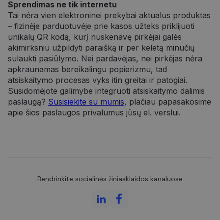
Sprendimas ne tik internetu
Tai nėra vien elektroninei prekybai aktualus produktas
– fizinėje parduotuvėje prie kasos užteks priklijuoti
unikalų QR kodą, kurį nuskenavę pirkėjai galės
akimirksniu užpildyti paraišką ir per keletą minučių
sulaukti pasiūlymo. Nei pardavėjas, nei pirkėjas nėra
apkraunamas bereikalingu popierizmu, tad
atsiskaitymo procesas vyks itin greitai ir patogiai.
Susidomėjote galimybe integruoti atsiskaitymo dalimis
paslaugą?
Susisiekite su mumis
, plačiau papasakosime
apie šios paslaugos privalumus jūsų el. verslui.
Bendrinkite socialinės žiniasklaidos kanaluose