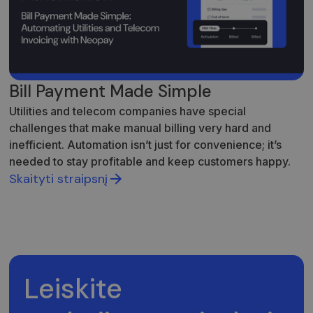
slapukų
sutikimo
nuostato
prisiminti
Būtina, k
Cookie-
Script.c
slapukų
reklamju
Bill Payment Made Simple
veiktų
tinkamai.
Utilities and telecom companies have special
challenges that make manual billing very hard and
inefficient. Automation isn’t just for convenience; it’s
needed to stay profitable and keep customers happy.
Skaityti straipsnį
Tiekėjas /
Tiekėjas /
Pavadinimas
Pavadinimas
Galiojimas
Galiojimas
Aprašymas
Aprašymas
Domenas
Domenas
_gat_UA-
_gcl_au
.neopay.online
2 mėnesiai
1 minutė
Šį slapuką
Tai yra
Google LLC
150901074-1
4 savaitės
nustato
„Google
.neopay.online
„Doubleclick“ ir
Analytics“
jis pateikia
nustatytas
informaciją
šablono tipo
Leiskite
apie tai, kaip
slapukas,
galutinis
kuriame
vartotojas
pavadinimo
naudojasi
šablono