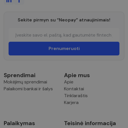
ataskaitoms.
_gid
1 diena
Šį slapuką
Google LLC
nustato
.neopay.online
„Google
Sekite pirmyn su “Neopay” atnaujinimais!
Analytics“. Jis
saugo ir
atnaujina
kiekvieno
aplankyto
puslapio
unikalią vertę
ir yra
naudojamas
puslapių
peržiūroms
skaičiuoti ir
stebėti.
Sprendimai
Apie mus
Mokėjimų sprendimai
Apie
Palaikomi bankai ir šalys
Kontaktai
Tinklaraštis
Karjera
Palaikymas
Teisinė informacija