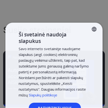
Susiję straipsniai
Ši svetainė naudoja
slapukus
LITHUANIAN
Savo interneto svetainėje naudojame
LATVIAN
slapukus (angl. cookies) elektroninių
ENGLISH
paslaugų veikimui užtikrinti, taip pat, kad
suteiktume Jums geriausią galimą naršymo
ESTONIAN
patirtį ir personalizuotą informaciją.
POLISH
Norėdami peržiūrėti ar pakeisti slapukų
nustatymus, spustelėkite „Keisti
nustatymus“. Daugiau informacijos rasite
mūsų
Slapukų politikoje
PATVIRTINTI VISUS