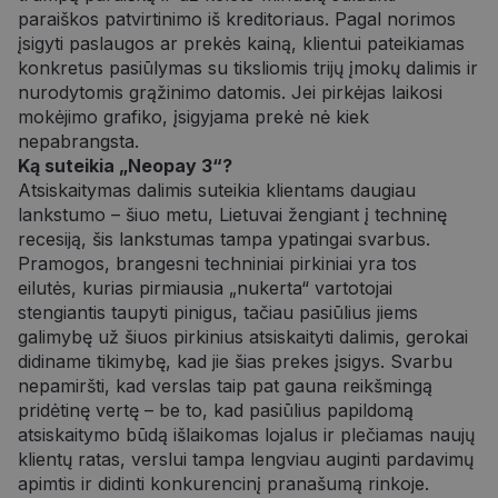
paraiškos patvirtinimo iš kreditoriaus. Pagal norimos
įsigyti paslaugos ar prekės kainą, klientui pateikiamas
konkretus pasiūlymas su tiksliomis trijų įmokų dalimis ir
nurodytomis grąžinimo datomis. Jei pirkėjas laikosi
mokėjimo grafiko, įsigyjama prekė nė kiek
nepabrangsta.
Ką suteikia „Neopay 3“?
Atsiskaitymas dalimis suteikia klientams daugiau
lankstumo – šiuo metu, Lietuvai žengiant į techninę
recesiją, šis lankstumas tampa ypatingai svarbus.
Pramogos, brangesni techniniai pirkiniai yra tos
eilutės, kurias pirmiausia „nukerta“ vartotojai
stengiantis taupyti pinigus, tačiau pasiūlius jiems
galimybę už šiuos pirkinius atsiskaityti dalimis, gerokai
didiname tikimybę, kad jie šias prekes įsigys. Svarbu
nepamiršti, kad verslas taip pat gauna reikšmingą
pridėtinę vertę – be to, kad pasiūlius papildomą
atsiskaitymo būdą išlaikomas lojalus ir plečiamas naujų
klientų ratas, verslui tampa lengviau auginti pardavimų
apimtis ir didinti konkurencinį pranašumą rinkoje.