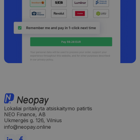
Universal
Analytics“ - tai
reikšmingas
„Google“
dažniausiai
naudojamos
analizės
paslaugos
atnaujinimas.
Šis slapukas
naudojamas
atskirti
vartotojus
skiriant
atsitiktinai
sugeneruotą
skaičių kaip
kliento
identifikatorių
Ji įtraukiama į
kiekvieną
svetainės
užklausą
svetainėje ir
Lokaliai pritaikyta atsiskaitymo patirtis
naudojama
apskaičiuojan
NEO Finance, AB
lankytojų,
Ukmergės g. 126, Vilnius
seansų ir
kampanijų
info@neopay.online
duomenis
svetainių
analizės