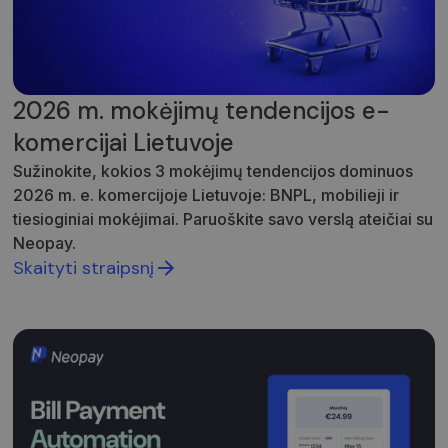
Domenas
claimpopup3
neopay.online
1 metai
Šis slapu
yra
naudoja
įsiminti
vartojo
pasirink
2026 m. mokėjimų tendencijos e-
svetainėj
komercijai Lietuvoje
__cf_bm
29 minutės
Šis slapu
Cloudflare
57
naudoja
Inc.
Sužinokite, kokios 3 mokėjimų tendencijos dominuos
sekundės
atskirti
.pipedrive.com
žmones 
2026 m. e. komercijoje Lietuvoje: BNPL, mobilieji ir
robotų. T
naudinga
tiesioginiai mokėjimai. Paruoškite savo verslą ateičiai su
svetainei
Neopay.
norint
pateikti
Skaityti straipsnį
pagrįstas
ataskaita
apie jų
internet
svetainės
naudojim
CookieScriptConsent
5 mėnesiai
Šį slapuk
CookieScript
3 savaitės
„Cookie-
neopay.online
Script.c
paslauga
naudoja
lankytojų