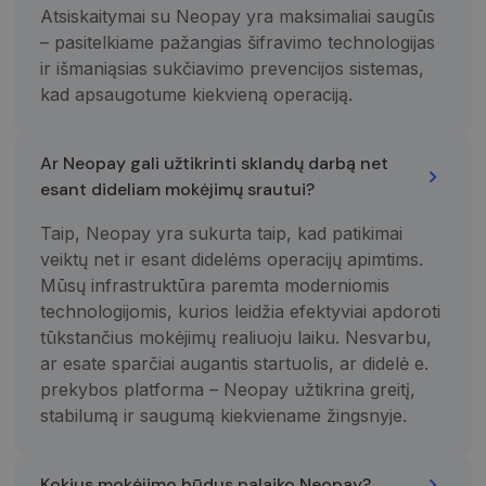
kiekvieną
Atsiskaitymai su Neopay yra maksimaliai saugūs
svetainės
užklausą
– pasitelkiame pažangias šifravimo technologijas
svetainėje ir
naudojama
ir išmaniąsias sukčiavimo prevencijos sistemas,
apskaičiuojan
kad apsaugotume kiekvieną operaciją.
lankytojų,
seansų ir
kampanijų
duomenis
svetainių
Ar Neopay gali užtikrinti sklandų darbą net
analizės
ataskaitoms.
esant dideliam mokėjimų srautui?
_gid
1 diena
Šį slapuką
Google LLC
nustato
Taip, Neopay yra sukurta taip, kad patikimai
.neopay.online
„Google
veiktų net ir esant didelėms operacijų apimtims.
Analytics“. Jis
saugo ir
Mūsų infrastruktūra paremta moderniomis
atnaujina
kiekvieno
technologijomis, kurios leidžia efektyviai apdoroti
aplankyto
tūkstančius mokėjimų realiuoju laiku. Nesvarbu,
puslapio
unikalią vertę
ar esate sparčiai augantis startuolis, ar didelė e.
ir yra
naudojamas
prekybos platforma – Neopay užtikrina greitį,
puslapių
peržiūroms
stabilumą ir saugumą kiekviename žingsnyje.
skaičiuoti ir
stebėti.
Kokius mokėjimo būdus palaiko Neopay?