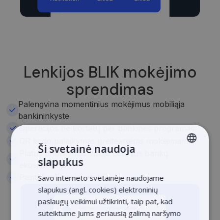
Lenkijos BLIK mokėjimo
sprendimas
Palengvina momentinius mokėjimus mobiliąja
bankininkyste
Operacijos be kortelių per bankines programas
QR kodo palaikymas greitesniems mokėjimams
Ši svetainė naudoja
Platus pritaikymas visoje Lenkijos bankų
slapukus
LITHUANIAN
ekosistemoje
Pasitiki milijonai vartotojų
Savo interneto svetainėje naudojame
LATVIAN
slapukus (angl. cookies) elektroninių
ENGLISH
paslaugų veikimui užtikrinti, taip pat, kad
suteiktume Jums geriausią galimą naršymo
ESTONIAN