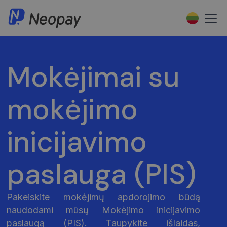
Mokėjimai su
mokėjimo
inicijavimo
paslauga (PIS)
Pakeiskite mokėjimų apdorojimo būdą
naudodami mūsų Mokėjimo inicijavimo
paslaugą (PIS). Taupykite išlaidas,