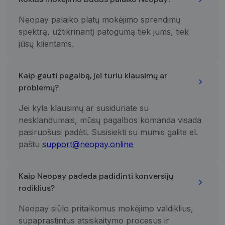
Neopay palaiko platų mokėjimo sprendimų
spektrą, užtikrinantį patogumą tiek jums, tiek
jūsų klientams.
Kaip gauti pagalbą, jei turiu klausimų ar
problemų?
Jei kyla klausimų ar susiduriate su
nesklandumais, mūsų pagalbos komanda visada
pasiruošusi padėti. Susisiekti su mumis galite el.
paštu
support@neopay.online
Kaip Neopay padeda padidinti konversijų
rodiklius?
Neopay siūlo pritaikomus mokėjimo valdiklius,
supaprastintus atsiskaitymo procesus ir