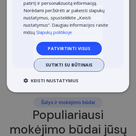
patirtį ir personalizuotą informaciją.
POLISH
Norėdami peržiūrėti ar pakeisti slapukų
nustatymus, spustelėkite „Keisti
nustatymus“. Daugiau informacijos rasite
mūsų
Slapukų politikoje
PATVIRTINTI VISUS
SUTIKTI SU BŪTINAIS
KEISTI NUSTATYMUS
Būtinieji
Veikimą
Tiksliniai
gerinantys
Šalys ir mokėjimo būdai
Populiariausi
mokėjimo būdai jūsų