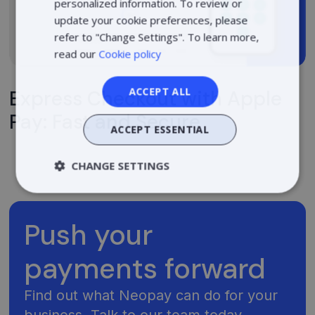
personalized information. To review or
ESTONIAN
update your cookie preferences, please
POLISH
refer to "Change Settings". To learn more,
read our
Cookie policy
ACCEPT ALL
Express Checkout with Apple
Pay: Fast and Secure
ACCEPT ESSENTIAL
CHANGE SETTINGS
Strictly
Performance
necessary
Push your
payments forward
Targeting
Find out what Neopay can do for your
business. Talk to our team today.