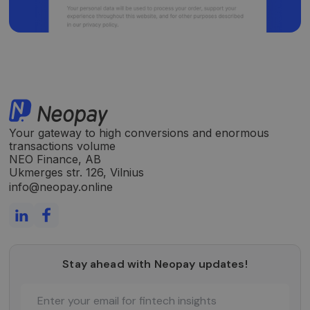
norint
pateikti
pagrįstas
ataskaitas
apie jų
interneto
svetainės
naudojim
CookieScriptConsent
5 months
Šį slapuką
CookieScript
3 weeks
„Cookie-
neopay.online
Script.co
paslauga
Your gateway to high conversions and enormous
naudoja
transactions volume
lankytojų
slapukų
NEO Finance, AB
sutikimo
Ukmerges str. 126, Vilnius
nuostato
prisiminti
info@neopay.online
Būtina, k
Cookie-
Script.co
slapukų
reklamjuo
veiktų
tinkamai.
Stay ahead with Neopay updates!