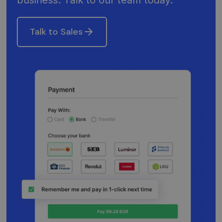
Talk to Sales
Strictly necessary
Performance
Targeting
Strictly necessary cookies allow core website
functionality such as user login and account
management. The website cannot be used
properly without strictly necessary cookies.
Provider /
Name
Expiration
Descripti
Domain
claimpopup3
neopay.online
1 year
This cook
is being 
to
remembe
user's
choices i
the websi
__cf_bm
29
Šis slapuk
Cloudflare
minutes
naudojam
Inc.
57
atskirti
.pipedrive.com
seconds
žmones n
robotų. T
naudinga
svetainei,