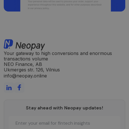
norint
pateikti
pagrįstas
ataskaitas
apie jų
interneto
svetainės
naudojim
CookieScriptConsent
5 months
Šį slapuką
CookieScript
3 weeks
„Cookie-
neopay.online
Script.co
paslauga
Your gateway to high conversions and enormous
naudoja
transactions volume
lankytojų
NEO Finance, AB
slapukų
sutikimo
Ukmerges str. 126, Vilnius
nuostato
info@neopay.online
prisiminti
Būtina, k
Cookie-
Script.co
slapukų
reklamjuo
veiktų
tinkamai.
Stay ahead with Neopay updates!