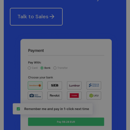
Talk to Sales
Strictly necessary
Performance
Targeting
Strictly necessary cookies allow core website
functionality such as user login and account
management. The website cannot be used
properly without strictly necessary cookies.
Provider /
Name
Expiration
Descripti
Domain
claimpopup3
neopay.online
1 year
This cook
is being 
to
remembe
user's
choices i
the websi
__cf_bm
29
Šis slapuk
Cloudflare
minutes
naudojam
Inc.
57
atskirti
.pipedrive.com
seconds
žmones n
robotų. T
naudinga
svetainei,