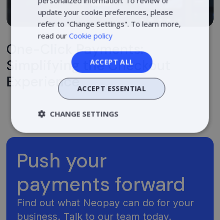
personalized information. To review or
ESTONIAN
update your cookie preferences, please
POLISH
refer to "Change Settings". To learn more,
read our
Cookie policy
One-Click Payments:
Simplifying the Checkout
ACCEPT ALL
Experience
ACCEPT ESSENTIAL
CHANGE SETTINGS
Strictly
Performance
necessary
Push your
payments forward
Targeting
Find out what Neopay can do for your
business. Talk to our team today.