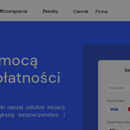
Rozwiązania
Zasoby
Cennik
Firma
omocą
 płatności
i naszej usłudze inicjacji
ększaj bezpieczeństwo i