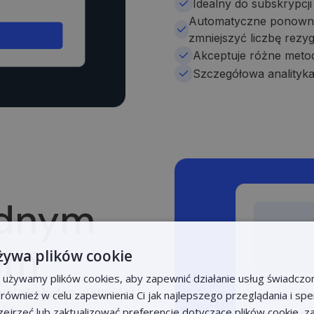
Idealny do subskrypcji
Automatyczne ponowne
zmniejszyć liczbę rezyg
Akceptuje różne metod
Szczegółowa analityka
ednym
iem
żywa plików cookie
e używamy plików cookies, aby zapewnić działanie usług świadczo
wej obsłudze płatności
k również w celu zapewnienia Ci jak najlepszego przeglądania i s
tów.
rzejrzeć lub zaktualizować preferencje dotyczące plików cookie, z