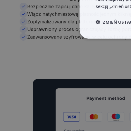
sekcją „Zmień ust
Bezpiecznie zapisuj dane karty klienta do wyk
Włącz natychmiastową płatność jednym klikni
Zoptymalizowany dla platform mobilnych i st
ZMIEŃ USTA
Usprawniony proces ograniczający liczbę p
Zaawansowane szyfrowanie w celu ochrony 
Niezb
Niezbędne pliki cook
użytkownika i zarzą
Nazwa
claimpopup3
__cf_bm