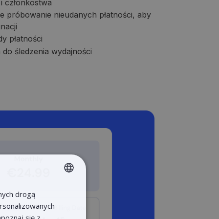
 i członkostwa
 próbowanie nieudanych płatności, aby
nacji
y płatności
 do śledzenia wydajności
nych drogą
LITHUANIAN
personalizowanych
LATVIAN
apoznaj się z