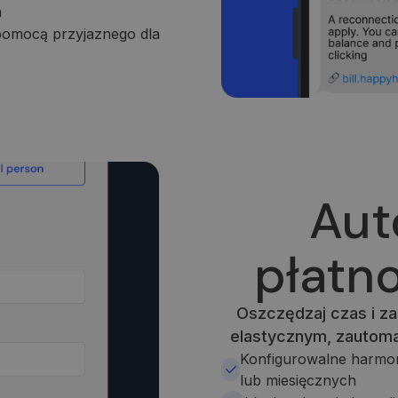
h
 pomocą przyjaznego dla
Aut
płatno
Oszczędzaj czas i za
elastycznym, zautom
Konfigurowalne harmon
lub miesięcznych