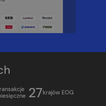
ch
27
ransakcje
krajów EOG
iesięczne