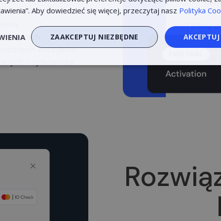
awienia”. Aby dowiedzieć się więcej, przeczytaj nasz
Polityka Coo
orzystania w przyszłości
ęciem
acjonarnych
WIENIA
ZAAKCEPTUJ NIEZBĘDNE
AKCEPTUJ
orzuconych koszyków
danych użytkownika
ędne
Wydajność
Targe
Niezbędne
Wydajność
Targetowanie
ie umożliwiają korzystanie z podstawowych funkcji strony internetowej, takich jak 
dzanie kontem. Bez niezbędnych plików cookie nie można prawidłowo korzystać ze 
Rozwiąz
Dostawca /
Okres
Opis
Domena
przechowywania
neopay.online
1 rok
Ten plik cookie jest używany do zapam
użytkownika w witrynie.
29 minut 57
Šis slapukas naudojamas atskirti žmones
Cloudflare