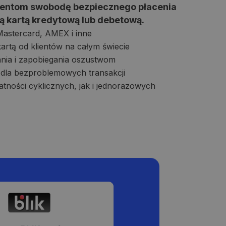
ientom swobodę bezpiecznego płacenia
stas ataskaitas apie
ą kartą kredytową lub debetową.
 naudoja lankytojų
 Mastercard, AMEX i inne
 Būtina, kad
 veiktų tinkamai.
artą od klientów na całym świecie
nia i zapobiegania oszustwom
 dla bezproblemowych transakcji
atności cyklicznych, jak i jednorazowych
 tipo slapukas,
nikalus paskyros
imo numeris. Tai yra
ciją apie tai, kaip
apriboti „Google“
ą, kurią galutinis
ėse.
toje svetainėje.
laikytų seanso
ciją apie tai, kaip
ą, kurią galutinis
toje svetainėje.
 Universal
usiai naudojamos
as naudojamas
ruotą skaičių kaip
eną svetainės
ant lankytojų,
izės ataskaitoms.
go ir atnaujina