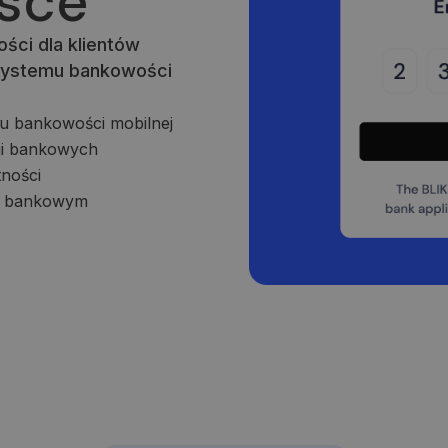
lsce
Google LLC
kiekvieno aplankyto puslapio unikalią vertę 
.neopay.online
puslapių peržiūroms skaičiuoti ir stebėti.
ści dla klientów
 systemu bankowości
u bankowości mobilnej
cji bankowych
ności
ie bankowym