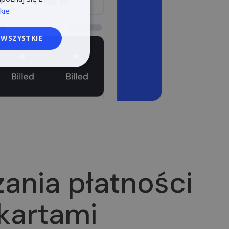
ENGLISH
kie
ESTONIAN
 WSZYSTKIE
POLISH
towanie
logowanie
strony internetowej.
ania płatności
kartami
iętywania wyborów
 nuo robotų. Tai