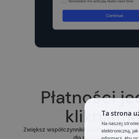
Płatności j
kliknięc
Ta strona u
Na naszej stroni
Zwiększ współczynniki konwersji dzięki łat
elektroniczną, ja
dla powracających klien
informacji. Aby p