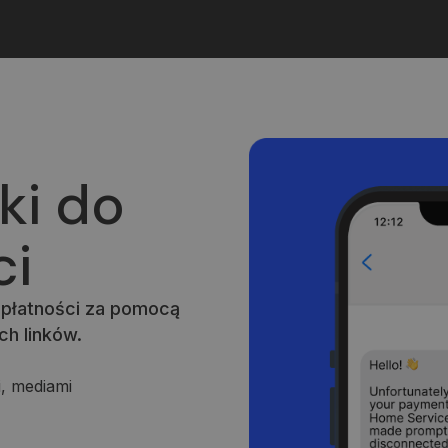
ki do
ci
j płatności za pomocą
h linków.
, mediami