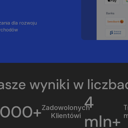
zania dla rozwoju
zychodów
asze wyniki w liczba
4
1000+
T
Zadowolonych
mln+
m
Klientówi